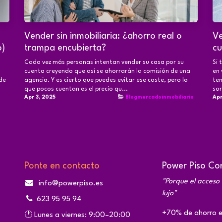
Vender sin inmobiliaria: ¿ahorro real o
Ve
o)
trampa encubierta?
cu
Cada vez más personas intentan vender su casa por su
Si 
cuenta creyendo que así se ahorrarán la comisión de una
en 
de
agencia. Y es cierto que puedes evitar ese coste, pero lo
ten
que pocos cuentan es el precio qu...
sor
Apr 3, 2025
Blogmercadoinmobiliario
Apr
Ponte en contacto
Power Piso Con
"Porque el acceso 
info@powerpiso.es
lujo"
623 95 95 94
+70% de ahorro en
🕐 Lunes a viernes: 9:00–20:00