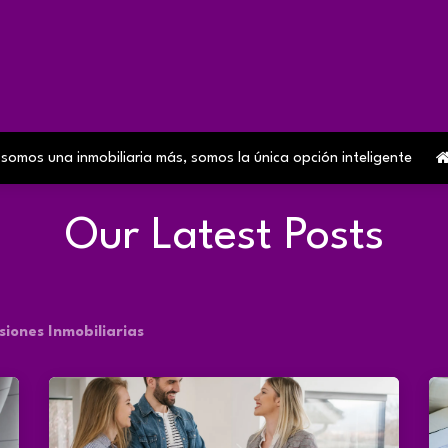
Home
Sobre Nosotros
Contact us
Servicios
Blog
os una inmobiliaria más, somos la única opción inteligente
Our Latest Posts
siones Inmobiliarias