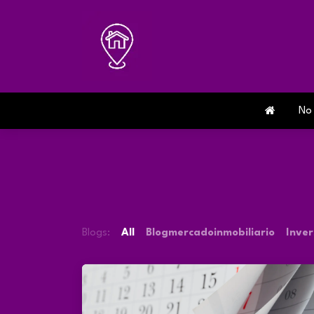
Skip to Content
No som
Blogs:
All
Blogmercadoinmobiliario
Inver