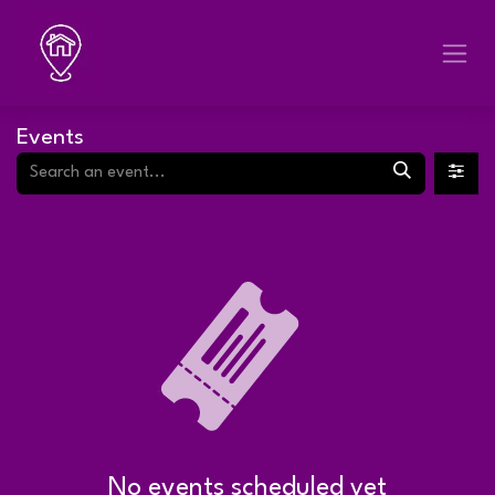
Skip to Content
Events
No events scheduled yet